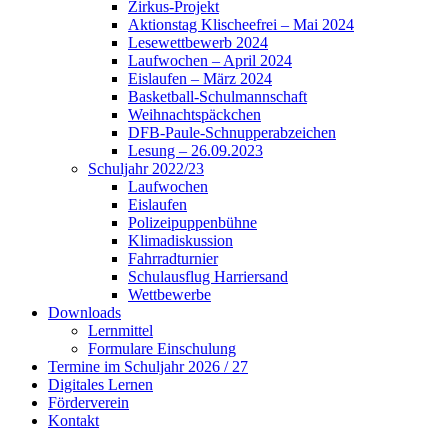
Zirkus-Projekt
Aktionstag Klischeefrei – Mai 2024
Lesewettbewerb 2024
Laufwochen – April 2024
Eislaufen – März 2024
Basketball-Schulmannschaft
Weihnachtspäckchen
DFB-Paule-Schnupperabzeichen
Lesung – 26.09.2023
Schuljahr 2022/23
Laufwochen
Eislaufen
Polizeipuppenbühne
Klimadiskussion
Fahrradturnier
Schulausflug Harriersand
Wettbewerbe
Downloads
Lernmittel
Formulare Einschulung
Termine im Schuljahr 2026 / 27
Digitales Lernen
Förderverein
Kontakt