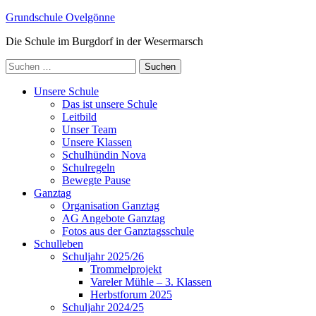
Zum
Grundschule Ovelgönne
Inhalt
Die Schule im Burgdorf in der Wesermarsch
springen
(Enter
Suchen
drücken)
nach:
Unsere Schule
Das ist unsere Schule
Leitbild
Unser Team
Unsere Klassen
Schulhündin Nova
Schulregeln
Bewegte Pause
Ganztag
Organisation Ganztag
AG Angebote Ganztag
Fotos aus der Ganztagsschule
Schulleben
Schuljahr 2025/26
Trommelprojekt
Vareler Mühle – 3. Klassen
Herbstforum 2025
Schuljahr 2024/25