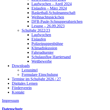
Laufwochen – April 2024
Eislaufen – März 2024
Basketball-Schulmannschaft
Weihnachtspäckchen
DFB-Paule-Schnupperabzeichen
Lesung – 26.09.2023
Schuljahr 2022/23
Laufwochen
Eislaufen
Polizeipuppenbühne
Klimadiskussion
Fahrradturnier
Schulausflug Harriersand
Wettbewerbe
Downloads
Lernmittel
Formulare Einschulung
Termine im Schuljahr 2026 / 27
Digitales Lernen
Förderverein
Kontakt
Impressum
Datenschutz