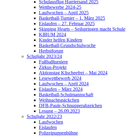
Schulausflug Harriersand 2025
Wettbewerbe 2024-25
Laufwochen – April 2025
Basketball-Turnier – 1. März 2025
Eislaufen – 27. Februar 2025
Skipping Hearts – Seilspringen macht Schule
KIBUM 2024
Kinder helfen Kindern
Basketball-Grundschulwoche
Herbstforum
Schuljahr 2023/24
Fußballturniere
Zirkus-Projekt
Aktionstag Klischeefrei – Mai 2024
Lesewettbewerb 2024
Laufwochen – April 2024
Eislaufen – März 2024
Basketball-Schulmannschaft
Weihnachtspäckchen
DFB-Paule-Schnupperabzeichen
Lesung – 26.09.2023
Schuljahr 2022/23
Laufwochen
Eislaufen
Polizeipuppenbühne