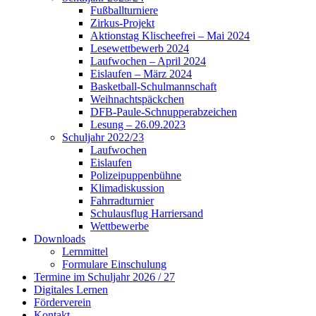
Fußballturniere
Zirkus-Projekt
Aktionstag Klischeefrei – Mai 2024
Lesewettbewerb 2024
Laufwochen – April 2024
Eislaufen – März 2024
Basketball-Schulmannschaft
Weihnachtspäckchen
DFB-Paule-Schnupperabzeichen
Lesung – 26.09.2023
Schuljahr 2022/23
Laufwochen
Eislaufen
Polizeipuppenbühne
Klimadiskussion
Fahrradturnier
Schulausflug Harriersand
Wettbewerbe
Downloads
Lernmittel
Formulare Einschulung
Termine im Schuljahr 2026 / 27
Digitales Lernen
Förderverein
Kontakt