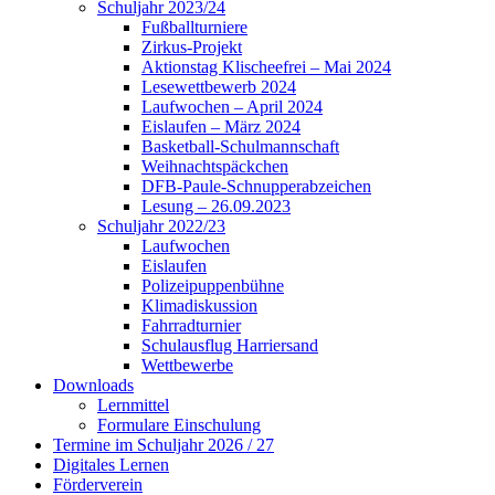
Schuljahr 2023/24
Fußballturniere
Zirkus-Projekt
Aktionstag Klischeefrei – Mai 2024
Lesewettbewerb 2024
Laufwochen – April 2024
Eislaufen – März 2024
Basketball-Schulmannschaft
Weihnachtspäckchen
DFB-Paule-Schnupperabzeichen
Lesung – 26.09.2023
Schuljahr 2022/23
Laufwochen
Eislaufen
Polizeipuppenbühne
Klimadiskussion
Fahrradturnier
Schulausflug Harriersand
Wettbewerbe
Downloads
Lernmittel
Formulare Einschulung
Termine im Schuljahr 2026 / 27
Digitales Lernen
Förderverein