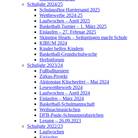
Schuljahr 2024/25
Schulausflug Harriersand 2025
Wettbewerbe 2024-25
Laufwochen – April 2025
Basketball-Turnier – 1. März 2025
Eislaufen – 27. Februar 2025
Skipping Hearts – Seilspringen macht Schule
KIBUM 2024
Kinder helfen Kindern
Basketball-Grundschulwoche
Herbstforum
Schuljahr 2023/24
Fußballturniere
Zirkus-Projekt
Aktionstag Klischeefrei – Mai 2024
Lesewettbewerb 2024
Laufwochen – April 2024
Eislaufen – März 2024
Basketball-Schulmannschaft
Weihnachtspäckchen
DFB-Paule-Schnupperabzeichen
Lesung – 26.09.2023
Schuljahr 2022/23
Laufwochen
Eislaufen