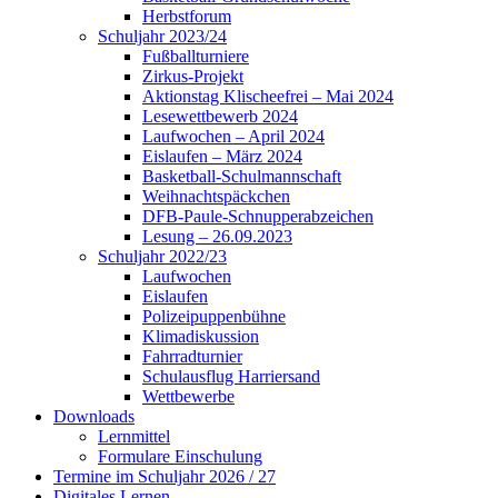
Herbstforum
Schuljahr 2023/24
Fußballturniere
Zirkus-Projekt
Aktionstag Klischeefrei – Mai 2024
Lesewettbewerb 2024
Laufwochen – April 2024
Eislaufen – März 2024
Basketball-Schulmannschaft
Weihnachtspäckchen
DFB-Paule-Schnupperabzeichen
Lesung – 26.09.2023
Schuljahr 2022/23
Laufwochen
Eislaufen
Polizeipuppenbühne
Klimadiskussion
Fahrradturnier
Schulausflug Harriersand
Wettbewerbe
Downloads
Lernmittel
Formulare Einschulung
Termine im Schuljahr 2026 / 27
Digitales Lernen